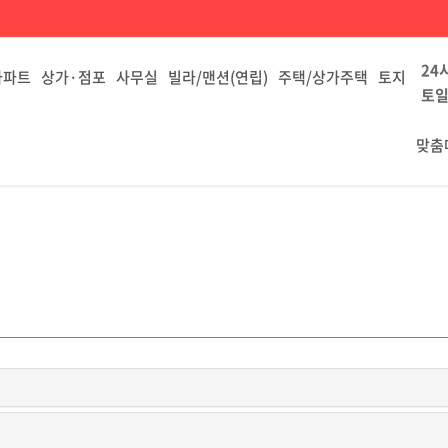
24
아파트
상가·점포
사무실
빌라/맨션(연립)
주택/상가주택
토지
토일
맞춤