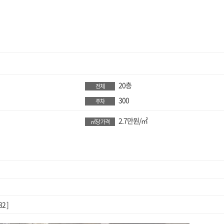
20층
전체
300
주차
2.7만원/㎡
㎡당 가격
2 ]