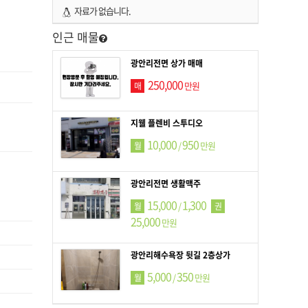
자료가 없습니다.
인근 매물
광안리전면 상가 매매
250,000
만원
매
지웰 플렌비 스투디오
10,000
950
/
만원
월
광안리전면 생활맥주
15,000
1,300
/
월
권
25,000
만원
광안리해수욕장 뒷길 2층상가
5,000
350
/
만원
월