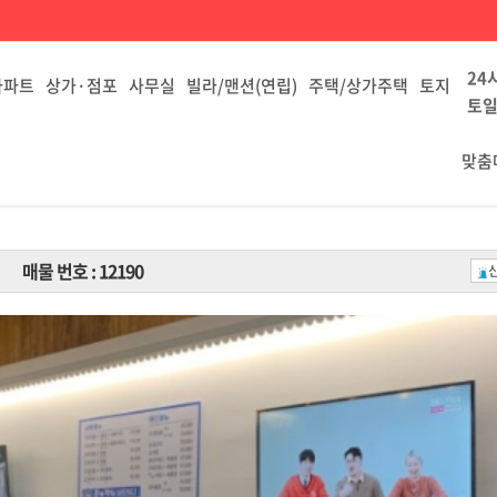
24
아파트
상가·점포
사무실
빌라/맨션(연립)
주택/상가주택
토지
토일
맞춤
매물 번호 : 12190