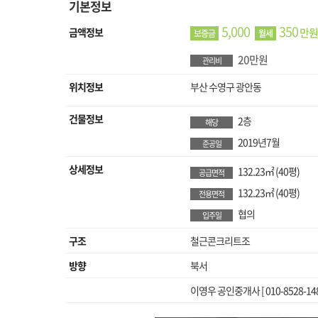
기본정보
5,000
350
금액정보
만원
보증금
월세
20만원
관리비
위치정보
부산 수영구 광안동
건물정보
2층
해당
2019년7월
준공일
상세정보
132.23㎡
(40평)
공급면적
132.23㎡
(40평)
전용면적
협의
입주일
구조
철근콘크리트조
방향
북서
이영우 공인중개사 [ 010-8528-148