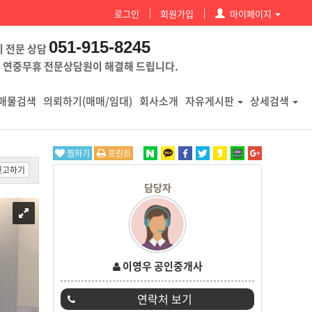
로그인
회원가입
마이페이지
051-915-8245
시 전문 상담
 연중무휴 전문상담원이 해결해 드립니다.
매물검색
의뢰하기(매매/임대)
회사소개
자유게시판
상세검색
찜하기
프린트
신고하기
담당자
이영우 공인중개사
연락처 보기