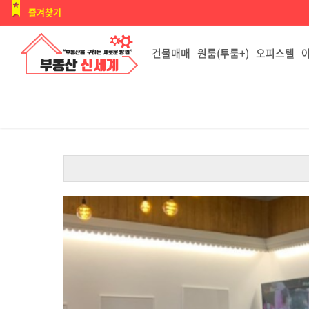
즐겨찾기
건물매매
원룸(투룸+)
오피스텔